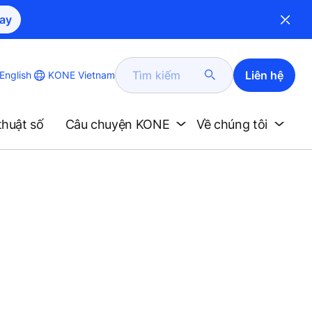
ay
Tìm
Liên hệ
KONE Vietnam
English
kiếm
thuật số
Câu chuyện KONE
Về chúng tôi