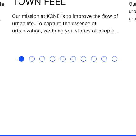
TOWN FEEL
fe.
Our
urb
Our mission at KONE is to improve the flow of
urb
urban life. To capture the essence of
d
fro
urbanization, we bring you stories of people
ng
Bo
from 17 cities. Katie Toft, a would-be single
hav
mom, and manager for a technical team that
works with electronic medical records, loves the
community and culture of Seattle.