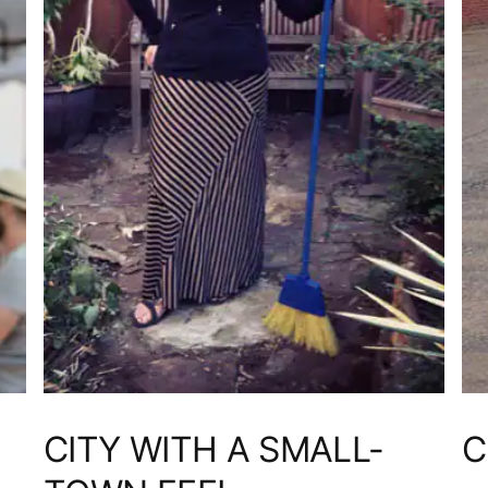
CITY WITH A SMALL-
C