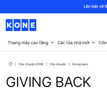
Lên bản vẽ 
Thang máy cao tầng
Các tòa nhà mới
Công
Câu chuyện KONE
Câu chuyện
Giving back
GIVING BACK