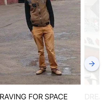
Next
RAVING FOR SPACE
DREA