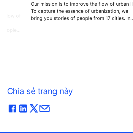
Our mission is to improve the flow of urban li
To capture the essence of urbanization, we
e flow of
bring you stories of people from 17 cities. In
search of sunshine, David Hernandez travele
f people
to Nice. 10 years on, he's still there. Wonderi
asan gives
what held him back?
nai, the
Chia sẻ trang này