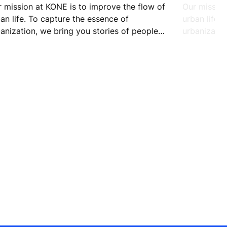
 mission at KONE is to improve the flow of
Our mission
an life. To capture the essence of
urban life.
anization, we bring you stories of people
urbanizatio
m 17 cities. Nairobi is rapidly urbanizing but
from 17 cit
nface Wandera plans to move out, after
rickshaw dr
ing spent 10 years in the capital. Here’s why.
on a missio