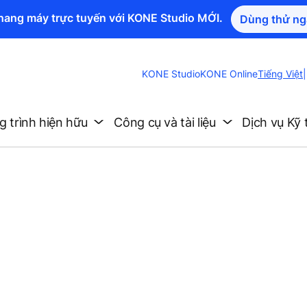
thang máy trực tuyến với KONE Studio MỚI.
Dùng thử ng
Change
KONE Studio
KONE Online
Tiếng Việt
|
Website
Language
 trình hiện hữu
Công cụ và tài liệu
Dịch vụ Kỹ 