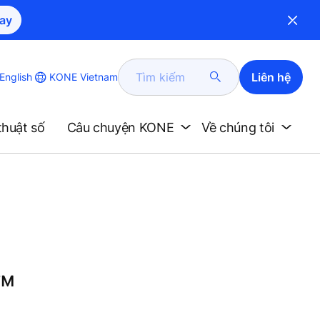
ay
Tìm
Liên hệ
KONE Vietnam
English
kiếm
thuật số
Câu chuyện KONE
Về chúng tôi
™