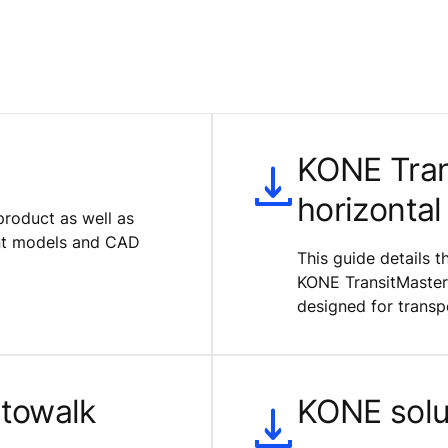
KONE Tran
horizontal
product as well as
ent models and CAD
This guide details 
KONE TransitMaster 
designed for transpo
towalk
KONE solut