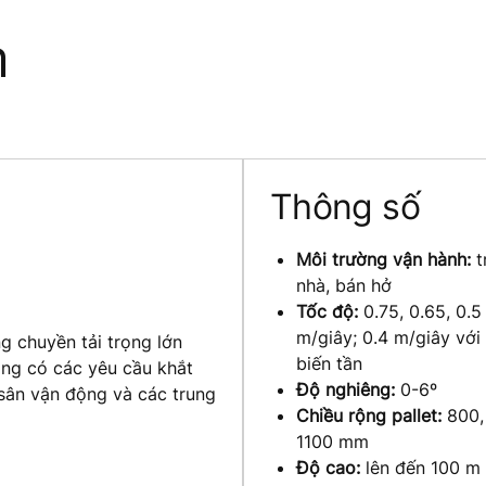
m
Thông số
Môi trường vận hành:
t
nhà, bán hở
Tốc độ:
0.75, 0.65, 0.5
m/giây; 0.4 m/giây với
g chuyền tải trọng lớn
biến tần
ầng có các yêu cầu khắt
Độ nghiêng:
0-6º
 sân vận động và các trung
Chiều rộng pallet:
800,
1100 mm
Độ cao:
lên đến 100 m