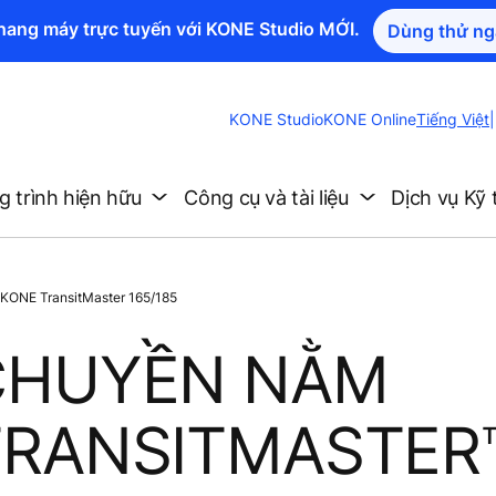
thang máy trực tuyến với KONE Studio MỚI.
Dùng thử ng
Change
KONE Studio
KONE Online
Tiếng Việt
|
Website
Language
 trình hiện hữu
Công cụ và tài liệu
Dịch vụ Kỹ 
KONE TransitMaster 165/185
CHUYỀN NẰM
TRANSITMASTER