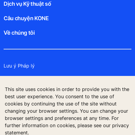
Dịch vụ Kỹ thuật số
Câu chuyện KONE
Về chúng tôi
Lưu ý Pháp lý
Bảo vệ Tập tin Dữ liệu
This site uses cookies in order to provide you with the
Cam kết Bảo mật
best user experience. You consent to the use of
cookies by continuing the use of the site without
Quản lý tùy chọn cookie
changing your browser settings. You can change your
browser settings and preferences at any time. For
further information on cookies, please see our privacy
statement.