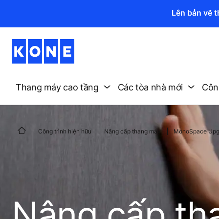
Lên bản vẽ 
Thang máy cao tầng
Các tòa nhà mới
Công
Công trình hiện hữu
Nâng cấp thang máy
MonoSpace Upg
Nâng cấp th