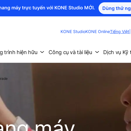
thang máy trực tuyến với KONE Studio MỚI.
Dùng thử ng
Change
KONE Studio
KONE Online
Tiếng Việt
|
Website
Language
 trình hiện hữu
Công cụ và tài liệu
Dịch vụ Kỹ 
rade
ang máy