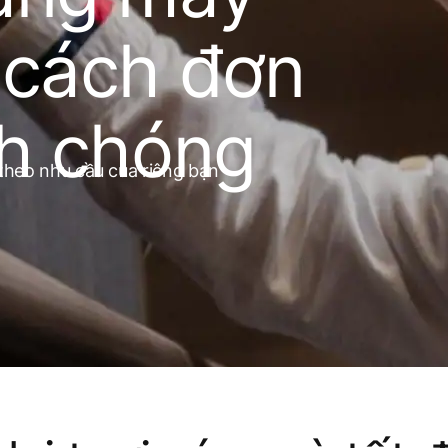
 cách đơn
nh chóng
eo nhu cầu của riêng bạn