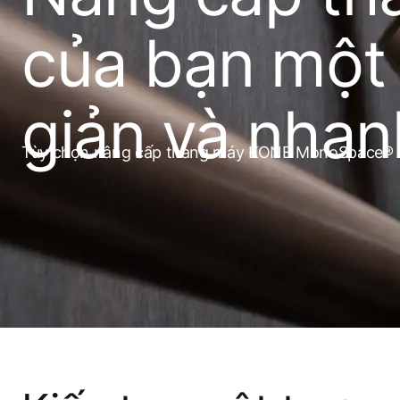
của bạn một
giản và nha
Tùy chọn nâng cấp thang máy KONE MonoSpace® th