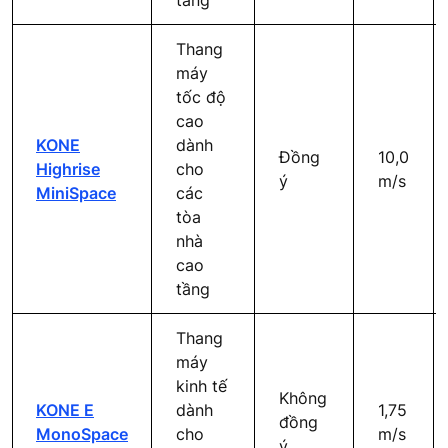
tầng
Thang
máy
tốc độ
cao
KONE
dành
Đồng
10,0
Highrise
cho
ý
m/s
MiniSpace
các
tòa
nhà
cao
tầng
Thang
máy
kinh tế
Không
KONE E
dành
1,75
đồng
MonoSpace
cho
m/s
ý