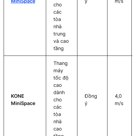
MiniSpace
ý
m/s
cho
các
tòa
nhà
trung
và cao
tầng
Thang
máy
tốc độ
cao
dành
KONE
Đồng
4,0
cho
MiniSpace
ý
m/s
các
tòa
nhà
cao