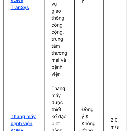
KONE
ý
vụ
TranSys
giao
thông
công
cộng,
trung
tâm
thương
mại và
bệnh
viện
Thang
máy
được
thiết
Đồng
Thang máy
kế đặc
ý &
2,0
bệnh viện
biệt
Không
m/s
KONE
dành
đồng