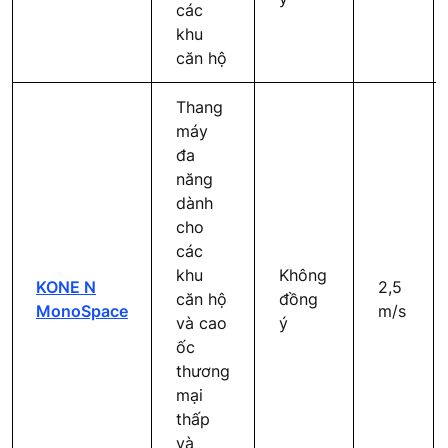
các
khu
căn hộ
Thang
máy
đa
năng
dành
cho
các
khu
Không
KONE N
2,5
căn hộ
đồng
MonoSpace
m/s
và cao
ý
ốc
thương
mại
thấp
và