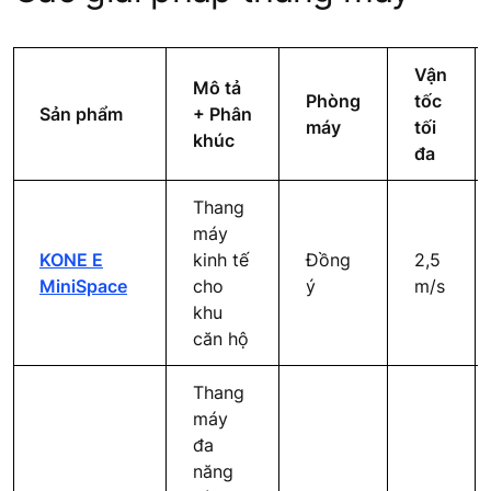
Vận
Mô tả
Phòng
tốc
Sản phẩm
+ Phân
máy
tối
khúc
đa
Thang
máy
KONE E
kinh tế
Đồng
2,5
MiniSpace
cho
ý
m/s
khu
căn hộ
Thang
máy
đa
năng