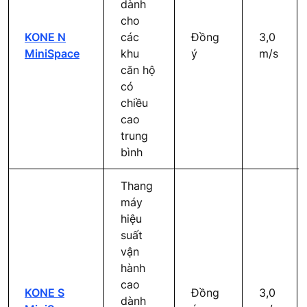
dành
cho
KONE N
các
Đồng
3,0
MiniSpace
khu
ý
m/s
căn hộ
có
chiều
cao
trung
bình
Thang
máy
hiệu
suất
vận
hành
cao
KONE S
Đồng
3,0
dành