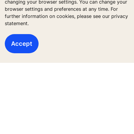
Công cụ và tài liệu
changing your browser settings. You can change your
browser settings and preferences at any time. For
Dịch vụ Kỹ thuật số
further information on cookies, please see our privacy
statement.
Câu chuyện KONE
Accept
Về chúng tôi
Lưu ý Pháp lý
Bảo vệ Tập tin Dữ liệu
Cam kết Bảo mật
Quản lý tùy chọn cookie