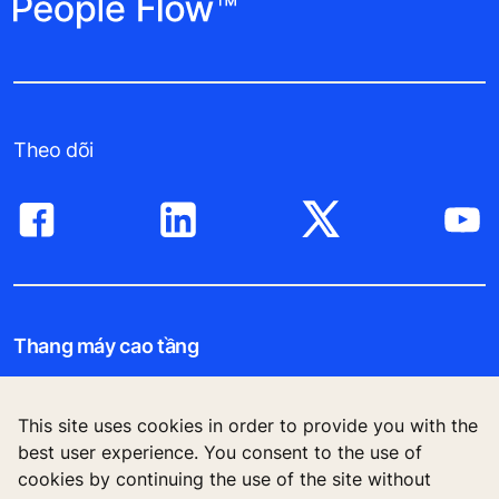
Theo dõi
Thang máy cao tầng
Các tòa nhà mới
This site uses cookies in order to provide you with the
Công trình hiện hữu
best user experience. You consent to the use of
cookies by continuing the use of the site without