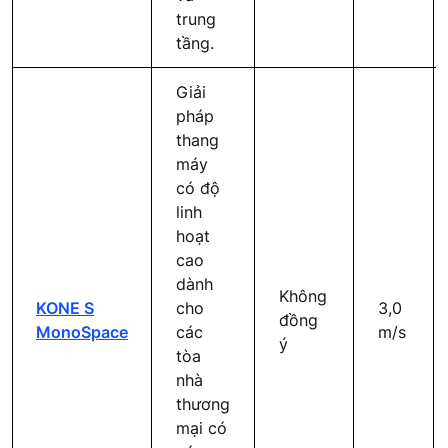
trung
tầng.
Giải
pháp
thang
máy
có độ
linh
hoạt
cao
dành
Không
KONE S
cho
3,0
đồng
MonoSpace
các
m/s
ý
tòa
nhà
thương
mại có