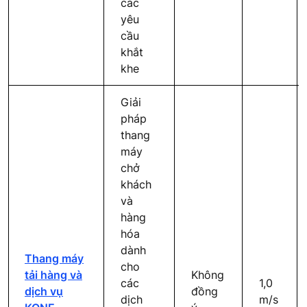
các
yêu
cầu
khắt
khe
Giải
pháp
thang
máy
chở
khách
và
hàng
hóa
dành
Thang máy
cho
tải hàng và
Không
các
1,0
dịch vụ
đồng
dịch
m/s