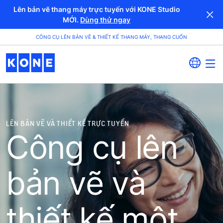
Lên bản vẽ thang máy trực tuyến với KONE Studio
MỚI.
Dùng thử ngay
CÔNG CỤ LÊN BẢN VẼ & THIẾT KẾ THANG MÁY, THANG CUỐN
LÊN BẢN VẼ VÀ THIẾT KẾ TRỰC TUYẾN
Công cụ lên
bản vẽ và
thiết kế một