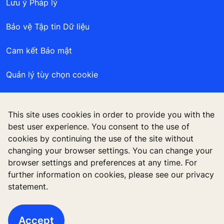
Lưu ý Pháp lý
Bảo vệ Tập tin Dữ liệu
Cam kết Bảo mật
Quản lý tùy chọn cookie
This site uses cookies in order to provide you with the
Công ty TNHH KONE Việt Nam, Tòa nhà Centre
best user experience. You consent to the use of
Point, 106 Nguyễn Văn Trỗi, Phường 8, Phú Nhuận,
cookies by continuing the use of the site without
TP. Hồ Chí Minh, Việt Nam
changing your browser settings. You can change your
browser settings and preferences at any time. For
further information on cookies, please see our privacy
statement.
Accept