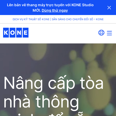
Lên bản vẽ thang máy trực tuyến với KONE Studio
MỚI.
Dùng thử ngay
DỊCH VỤ KỸ THUẬT SỐ KONE | SẴN SÀNG CHO CHUYỂN ĐỔI SỐ – KONE
Nâng cấp tòa
nhà thông