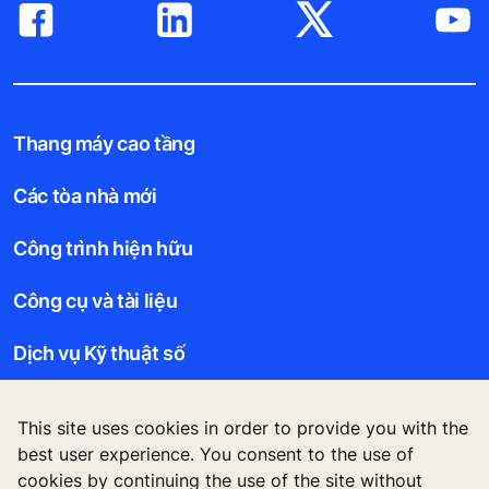
Thang máy cao tầng
Các tòa nhà mới
Công trình hiện hữu
Công cụ và tài liệu
Dịch vụ Kỹ thuật số
Câu chuyện KONE
This site uses cookies in order to provide you with the
best user experience. You consent to the use of
Về chúng tôi
cookies by continuing the use of the site without