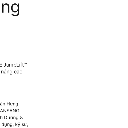
ụng
E JumpLift™
p nâng cao
oàn Hưng
UANSANG
ình Dương &
 dựng, kỹ sư,