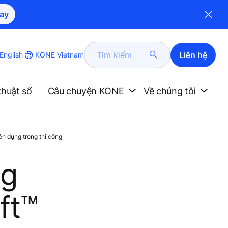
ay
Tìm
Liên hệ
KONE Vietnam
English
kiếm
thuật số
Câu chuyện KONE
Về chúng tôi
n dụng trong thi công
ng
ft™