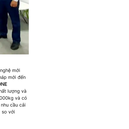
 nghệ mới
pháp mới đến
ONE
chất lượng và
4000kg và có
 nhu cầu cải
 so với