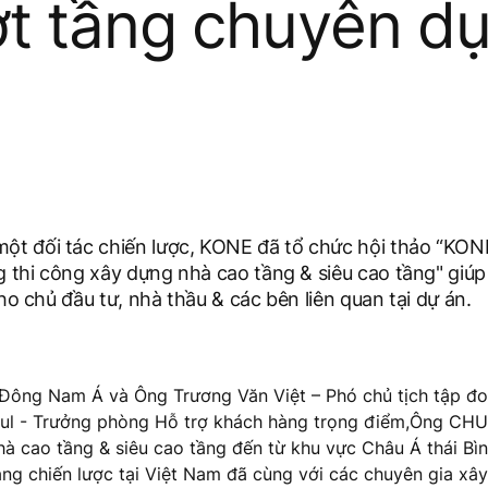
ợt tầng chuyên d
ột đối tác chiến lược, KONE đã tổ chức hội thảo “KON
g thi công xây dựng nhà cao tầng & siêu cao tầng" giú
cho chủ đầu tư, nhà thầu & các bên liên quan tại dự án.
ông Nam Á và Ông Trương Văn Việt – Phó chủ tịch tập đ
aul - Trưởng phòng Hỗ trợ khách hàng trọng điểm
,
Ông CH
nhà cao tầng & siêu cao tầng đến từ khu vực Châu Á thái B
ng chiến lược tại Việt Nam đã cùng với các chuyên gia xây