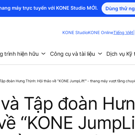
thang máy trực tuyến với KONE Studio MỚI.
Dùng thử ng
Change
KONE Studio
KONE Online
Tiếng Việt
|
Website
Language
 trình hiện hữu
Công cụ và tài liệu
Dịch vụ Kỹ 
ập đoàn Hưng Thịnh: Hội thảo về “KONE JumpLift™ - thang máy vượt tầng chuyê
và Tập đoàn Hư
 về “KONE JumpLi