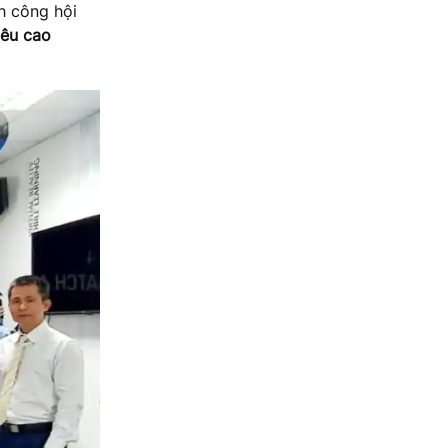
h công hội
iêu cao