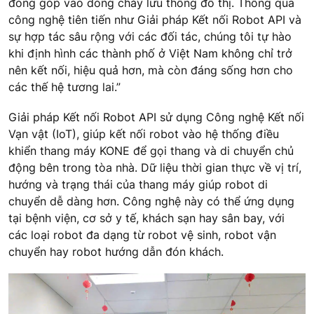
đóng góp vào dòng chảy lưu thông đô thị. Thông qua
công nghệ tiên tiến như Giải pháp Kết nối Robot API và
sự hợp tác sâu rộng với các đối tác, chúng tôi tự hào
khi định hình các thành phố ở Việt Nam không chỉ trở
nên kết nối, hiệu quả hơn, mà còn đáng sống hơn cho
các thế hệ tương lai.”
Giải pháp Kết nối Robot API sử dụng Công nghệ Kết nối
Vạn vật (IoT), giúp kết nối robot vào hệ thống điều
khiển thang máy KONE để gọi thang và di chuyển chủ
động bên trong tòa nhà. Dữ liệu thời gian thực về vị trí,
hướng và trạng thái của thang máy giúp robot di
chuyển dễ dàng hơn. Công nghệ này có thể ứng dụng
tại bệnh viện, cơ sở y tế, khách sạn hay sân bay, với
các loại robot đa dạng từ robot vệ sinh, robot vận
chuyển hay robot hướng dẫn đón khách.