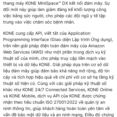
thang máy KONE MiniSpace™ DX kết nối đám mây. Sự
đổi mới này giúp làm giảm đáng kể khối lượng công
việc bằng sức người, cho phép các đội ngũ y tế tập
trung vào việc chăm sóc bệnh nhân.
KONE cung cấp API, viết tắt của Application
Programming Interface (Giao diện Lập trình Ứng dụng),
trên nền giải pháp điện toán đám mây của Amazon
Web Services (AWS) như một phần trong dịch vụ kỹ
thuật số của mình, cho phép truy cập liền mạch vào
thiết bị và dữ liệu KONE. Giải pháp dựa trên cơ sở dữ
liệu đám mây giúp đảm bảo khả năng mở rộng, độ tin
cậy và tích hợp hiệu quả về chi phí với cơ sở hạ tầng kỹ
thuật số hiện có. Cùng với các giải pháp kỹ thuật số
khác như KONE 24/7 Connected Services, KONE Online
và KONE Mobile, dịch vụ API của KONE được chứng
nhận theo tiêu chuẩn ISO 27001:2022 về quản lý an
ninh thông tin, giúp khách hàng hoàn toàn yên tâm về
vấn đề bảo mật dữ liệu và an ninh mạng. Điều đó chứng