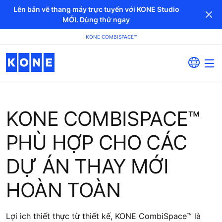
Lên bản vẽ thang máy trực tuyến với KONE Studio
MỚI.
Dùng thử ngay
KONE COMBISPACE™
KONE COMBISPACE™
PHÙ HỢP CHO CÁC
DỰ ÁN THAY MỚI
HOÀN TOÀN
Lợi ich thiết thực từ thiết kế, KONE CombiSpace™ là