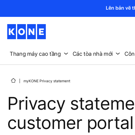
Lên bản vẽ 
Thang máy cao tầng
Các tòa nhà mới
Công
myKONE Privacy statement
Privacy statem
customer porta