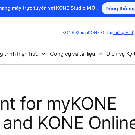
thang máy trực tuyến với KONE Studio MỚI.
Dùng thử ng
Change
KONE Studio
KONE Online
Tiếng Việt
|
Website
Language
 trình hiện hữu
Công cụ và tài liệu
Dịch vụ Kỹ 
ent for myKONE
l and KONE Onlin