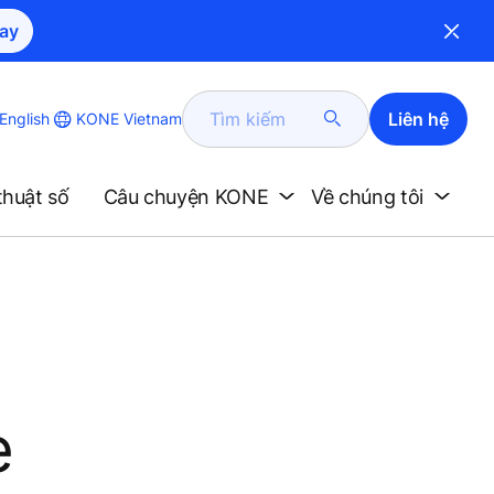
ay
Tìm
Liên hệ
KONE Vietnam
English
kiếm
thuật số
Câu chuyện KONE
Về chúng tôi
e