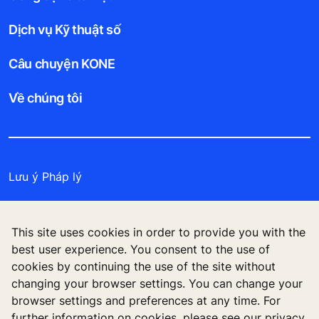
Dịch vụ Kỹ thuật số
Câu chuyện KONE
Về chúng tôi
Lưu ý Pháp lý
Bảo vệ Tập tin Dữ liệu
This site uses cookies in order to provide you with the
Cam kết Bảo mật
best user experience. You consent to the use of
cookies by continuing the use of the site without
Quản lý tùy chọn cookie
changing your browser settings. You can change your
browser settings and preferences at any time. For
further information on cookies, please see our privacy