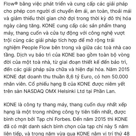
Flow® bằng việc phát triển và cung cấp các giải pháp
cho phép con người di chuyển êm ái, an toàn, thoải mái
và giảm thiểu thời gian chờ đợi trong thời kỳ đô thị hóa
ngày càng tăng. KONE cung cấp các sản phẩm thang
máy, thang cuốn và cửa tự động với công nghệ vượt
trội cùng các giải pháp tích hợp để mở rộng trải
nghiệm People Flow bên trong và giữa các toà nhà cao
tầng. Dịch vụ bảo trì của KONE bao gồm toàn bộ vòng
đời của một toà nhà, từ giai đoạn thiết kế đến bảo trì,
đến các giải pháp sửa chữa và hiện đại hóa. Năm 2015
KONE đạt doanh thu thuần 8,6 tỷ Euro, có hơn 50.000
nhân viên. Cổ phiếu hạng B của KONE được niêm yết
trên sàn NASDAQ OMX Helsinki Ltd tại Phần Lan.
KONE là công ty thang máy, thang cuốn duy nhất xếp
hạng là một trong những công ty tiên tiến nhất, được
bình chọn bởi Tạp chí Forbes. Đến năm 2015 thì KONE
đã có mặt danh sách bình chọn của tạp chí này 5 năm
liên tiếp, và trong năm vừa qua KONE nằm vị trí thứ 48