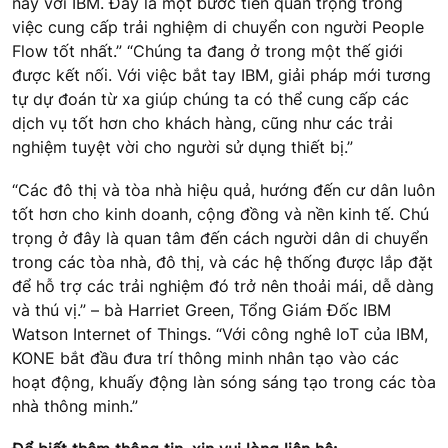
này với IBM. Đây là một bước tiến quan trọng trong
việc cung cấp trải nghiệm di chuyển con người People
Flow tốt nhất.” “Chúng ta đang ở trong một thế giới
được kết nối. Với việc bắt tay IBM, giải pháp mới tương
tự dự đoán từ xa giúp chúng ta có thể cung cấp các
dịch vụ tốt hơn cho khách hàng, cũng như các trải
nghiệm tuyệt vời cho người sử dụng thiết bị.”
“Các đô thị và tòa nhà hiệu quả, hướng đến cư dân luôn
tốt hơn cho kinh doanh, cộng đồng và nền kinh tế. Chú
trọng ở đây là quan tâm đến cách người dân di chuyển
trong các tòa nhà, đô thị, và các hệ thống được lắp đặt
để hỗ trợ các trải nghiệm đó trở nên thoải mái, dễ dàng
và thú vị.” – bà Harriet Green, Tổng Giám Đốc IBM
Watson Internet of Things. “Với công nghê IoT của IBM,
KONE bắt đầu đưa trí thông minh nhân tạo vào các
hoạt động, khuấy động làn sóng sáng tạo trong các tòa
nhà thông minh.”