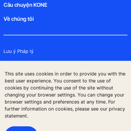
Câu chuyện KONE
Về chúng tôi
Lưu ý Pháp lý
Bảo vệ Tập tin Dữ liệu
This site uses cookies in order to provide you with the
Cam kết Bảo mật
best user experience. You consent to the use of
cookies by continuing the use of the site without
Quản lý tùy chọn cookie
changing your browser settings. You can change your
browser settings and preferences at any time. For
further information on cookies, please see our privacy
statement.
Công ty TNHH KONE Việt Nam, Tòa nhà Centre
Point, 106 Nguyễn Văn Trỗi, Phường 8, Phú Nhuận,