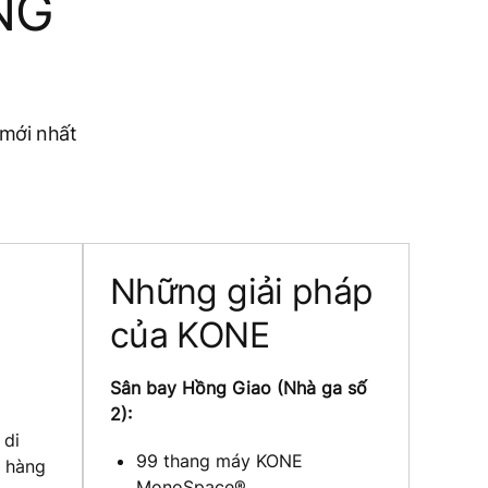
NG
 mới nhất
Những giải pháp
của KONE
Sân bay Hồng Giao (Nhà ga số
2):
 di
99 thang máy KONE
 hàng
MonoSpace®