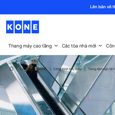
Lên bản vẽ 
Thang máy cao tầng
Các tòa nhà mới
Công
Câu chuyện KONE
Công trình tiêu biểu
Trung tâm vận tải