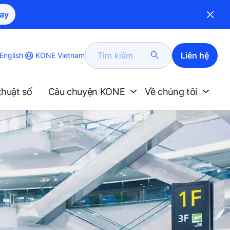
ay
Tìm
Liên hệ
KONE Vietnam
English
kiếm
thuật số
Câu chuyện KONE
Về chúng tôi