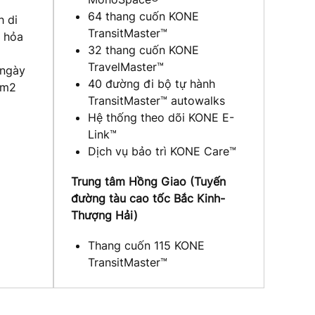
64 thang cuốn KONE
h di
TransitMaster™
 hỏa
32 thang cuốn KONE
TravelMaster™
 ngày
40 đường đi bộ tự hành
km2
TransitMaster™ autowalks
Hệ thống theo dõi KONE E-
Link™
Dịch vụ bảo trì KONE Care™
Trung tâm Hồng Giao (Tuyến
đường tàu cao tốc Bắc Kinh-
Thượng Hải)
Thang cuốn 115 KONE
TransitMaster™