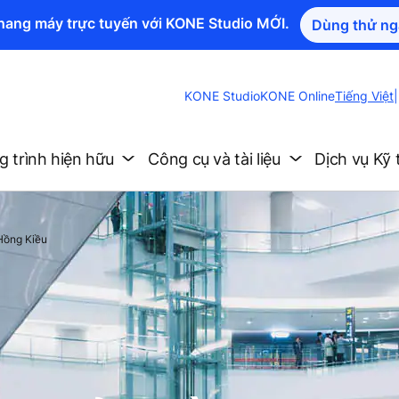
thang máy trực tuyến với KONE Studio MỚI.
Dùng thử ng
Change
KONE Studio
KONE Online
Tiếng Việt
|
Website
Language
 trình hiện hữu
Công cụ và tài liệu
Dịch vụ Kỹ 
 Hồng Kiều