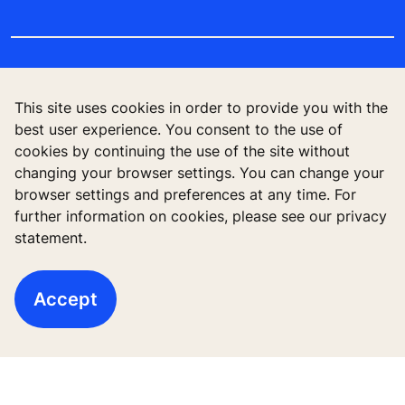
Theo dõi
This site uses cookies in order to provide you with the
best user experience. You consent to the use of
cookies by continuing the use of the site without
changing your browser settings. You can change your
browser settings and preferences at any time. For
further information on cookies, please see our privacy
statement.
Thang máy cao tầng
Các tòa nhà mới
Accept
Công trình hiện hữu
Công cụ và tài liệu