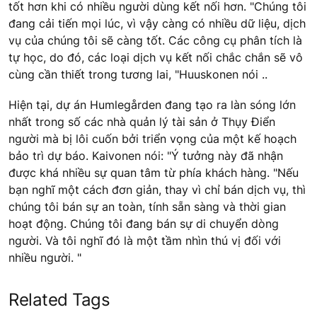
tốt hơn khi có nhiều người dùng kết nối hơn. "Chúng tôi
đang cải tiến mọi lúc, vì vậy càng có nhiều dữ liệu, dịch
vụ của chúng tôi sẽ càng tốt. Các công cụ phân tích là
tự học, do đó, các loại dịch vụ kết nối chắc chắn sẽ vô
cùng cần thiết trong tương lai, "Huuskonen nói ..
Hiện tại, dự án Humlegården đang tạo ra làn sóng lớn
nhất trong số các nhà quản lý tài sản ở Thụy Điển
người mà bị lôi cuốn bởi triển vọng của một kế hoạch
bảo trì dự báo. Kaivonen nói: "Ý tưởng này đã nhận
được khá nhiều sự quan tâm từ phía khách hàng. "Nếu
bạn nghĩ một cách đơn giản, thay vì chỉ bán dịch vụ, thì
chúng tôi bán sự an toàn, tính sẵn sàng và thời gian
hoạt động. Chúng tôi đang bán sự di chuyển dòng
người. Và tôi nghĩ đó là một tầm nhìn thú vị đối với
nhiều người. "
Related Tags