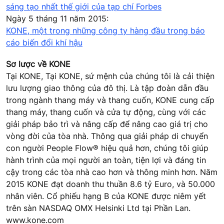
sáng tạo nhất thế giới của tạp chí Forbes
Ngày 5 tháng 11 năm 2015:
KONE, một trong những công ty hàng đầu trong báo
cáo biến đổi khí hậu
Sơ lược về KONE
Tại KONE, Tại KONE, sứ mệnh của chúng tôi là cải thiện
lưu lượng giao thông của đô thị. Là tập đoàn dẫn đầu
trong ngành thang máy và thang cuốn, KONE cung cấp
thang máy, thang cuốn và cửa tự động, cùng với các
giải pháp bảo trì và nâng cấp để nâng cao giá trị cho
vòng đời của tòa nhà. Thông qua giải pháp di chuyển
con người People Flow® hiệu quả hơn, chúng tôi giúp
hành trình của mọi người an toàn, tiện lợi và đáng tin
cậy trong các tòa nhà cao hơn và thông minh hơn. Năm
2015 KONE đạt doanh thu thuần 8.6 tỷ Euro, và 50.000
nhân viên. Cổ phiếu hạng B của KONE được niêm yết
trên sàn NASDAQ OMX Helsinki Ltd tại Phần Lan.
www.kone.com