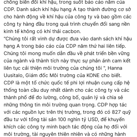
chống biến đổi khí hậu, trong suốt báo cáo năm của
CDP. Danh sách khí hậu hạng A tạo thành đường cơ sở
cho hành động về khí hậu của công ty và bao gồm các
công ty hàng đầu trong quá trình chuyển đổi sang nền
kinh tế không có khí thải cacbon.
"Chúng tôi rất vinh dự được đưa vào danh sách khí hậu
hạng A trong báo cáo của CDP năm thứ hai liên tiếp.
Chúng tôi mong muốn dẫn đầu về phát triển bền vững
của ngành và thành tích này thực sự phản ánh cam kết
liên tục cải thiện môi trường của chúng tôi ", Hanna
Uusitalo, Giám đốc Môi trường của KONE cho biết.
CDP là một tổ chức quốc tế phi lợi nhuận cung cấp hệ
thống toàn cầu duy nhất dành cho các công ty và các
thành phố để đo lường, công bố, quản lý và chia sẻ
những thông tin môi trường quan trọng. CDP hợp tác
với các nguồn lực trên thị trường, trong đó có 827 quỹ
đầu tư với tổng tài sản 100 nghìn tỷ USD, để khuyến
khích các công ty minh bạch tác động của họ đối với
môi trường, tài nguyên thiên nhiên và có những hành