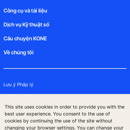
Công cụ và tài liệu
Dịch vụ Kỹ thuật số
Câu chuyện KONE
Về chúng tôi
Lưu ý Pháp lý
Bảo vệ Tập tin Dữ liệu
This site uses cookies in order to provide you with the
Cam kết Bảo mật
best user experience. You consent to the use of
cookies by continuing the use of the site without
Quản lý tùy chọn cookie
changing your browser settings. You can change your